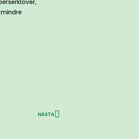
perserklöver,
i mindre
NÄSTA