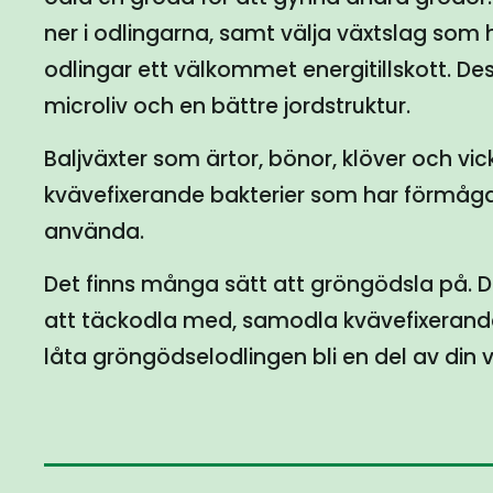
ner i odlingarna, samt välja växtslag som 
odlingar ett välkommet energitillskott. De
microliv och en bättre jordstruktur.
Baljväxter som ärtor, bönor, klöver och vicker
kvävefixerande bakterier som har förmåga
använda.
Det finns många sätt att gröngödsla på. 
att täckodla med, samodla kvävefixerande
låta gröngödselodlingen bli en del av din v