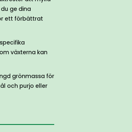
n du ge dina
r ett förbättrat
 specifika
 som växterna kan
mängd grönmassa för
 och purjo eller