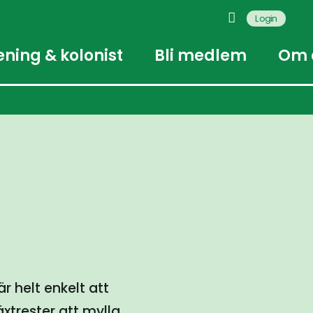
Login
ening & kolonist
Bli medlem
Om 
 helt enkelt att
xtrester att mylla