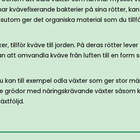
har kvävefixerande bakterier på sina rötter, ka
ssutom ger det organiska material som du tillfö
, tillför kväve till jorden. På deras rötter lever
n att omvandla kväve från luften till en form
Du kan till exempel odla växter som ger stor 
 grödor med näringskrävande växter såsom kål
äxtföljd.