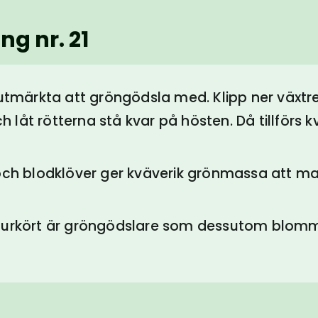
ng nr. 21
 utmärkta att gröngödsla med. Klipp ner växtr
h låt rötterna stå kvar på hösten. Då tillförs kv
 och blodklöver ger kväverik grönmassa att m
urkört är gröngödslare som dessutom blommar 