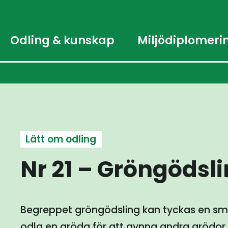
Odling & kunskap
Miljödiplomeri
Lätt om odling
Nr 21 – Gröngödsl
Begreppet gröngödsling kan tyckas en smul
odla en gröda för att gynna andra grödor