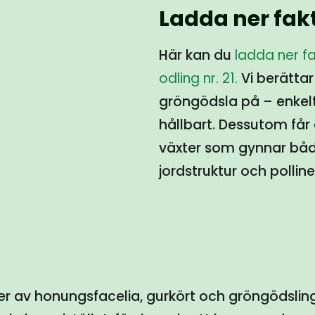
Ladda ner fak
Här kan du
ladda ner f
odling nr. 21.
Vi berättar
gröngödsla på – enkelt
hållbart. Dessutom få
växter som gynnar både
jordstruktur och polline
ner av honungsfacelia, gurkört och gröngödsli