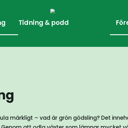
ng
Tidning & podd
För
ing
a märkligt – vad är grön gödsling? Det innehär
. Genom att odla växter som lämnar mycket vä