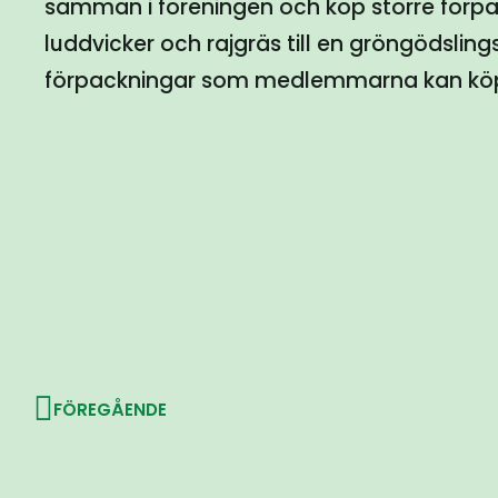
samman i föreningen och köp större förpack
luddvicker och rajgräs till en gröngödsli
förpackningar som medlemmarna kan köp
FÖREGÅENDE