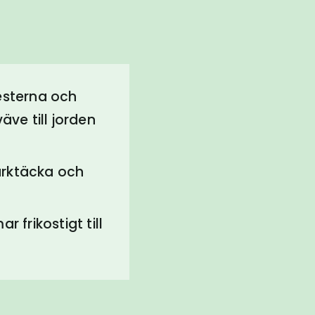
esterna och
äve till jorden
arktäcka och
frikostigt till