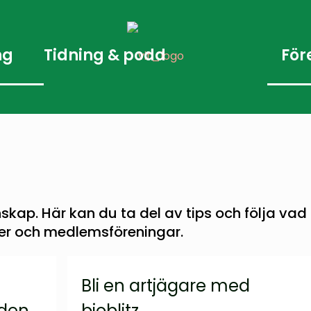
ng
Tidning & podd
För
kunskap. Här kan du ta del av tips och följa vad
ner och medlemsföreningar.
Bli en artjägare med
den
bioblitz