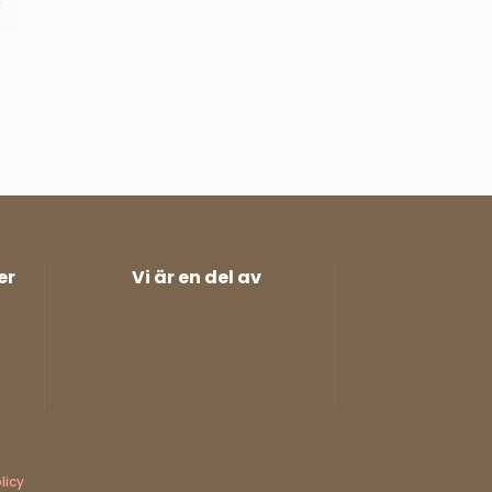
r
er
Vi är en del av
licy