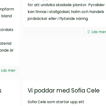
för att undvika skadade plantor. Pyralider
vampfarm
kan finnas i stallgödsel, halm och handels
r bland
jordsäckar eller i flytande näring.
kördats
Läs me
terial
ande är
Läs mer
s
Vi poddar med Sofia Cele
Sofia Cele som startar upp ett