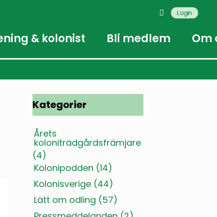
Login
ening & kolonist
Bli medlem
Om 
Kategorier
Årets
koloniträdgårdsfrämjare
(4)
Kolonipodden
(14)
Kolonisverige
(44)
Lätt om odling
(57)
Pressmeddelanden
(2)