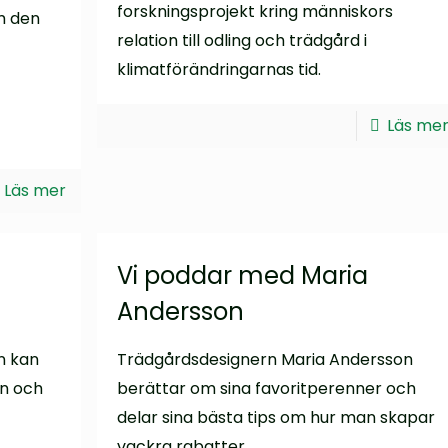
forskningsprojekt kring människors
m den
relation till odling och trädgård i
klimatförändringarnas tid.
Läs me
Läs mer
Vi poddar med Maria
Andersson
n kan
Trädgårdsdesignern Maria Andersson
en och
berättar om sina favoritperenner och
delar sina bästa tips om hur man skapar
vackra rabatter.