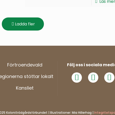
Läs me
Ladda fler
Förtroendevald
Följ oss i sociala medi
egionerna stöttar lokalt
Kansliet
025 Koloniträdgårdsförbundet | Illustrationer: Mia Hillerhag |
Integritetspo