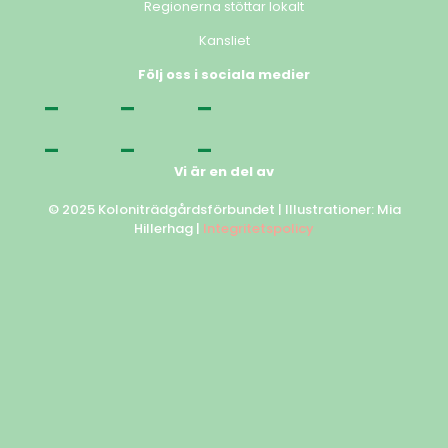
Regionerna stöttar lokalt
Kansliet
Följ oss i sociala medier
Vi är en del av
© 2025 Koloniträdgårdsförbundet | Illustrationer: Mia
Hillerhag |
Integritetspolicy